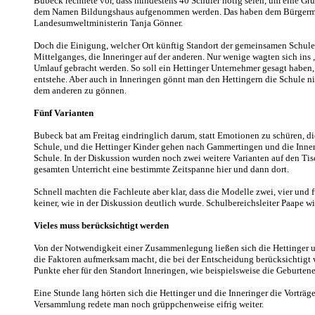
Bubeck rechnete vor, dass mindestens 40 Schüler nötig seien, um eine Gru
dem Namen Bildungshaus aufgenommen werden. Das haben dem Bürgermeist
Landesumweltministerin Tanja Gönner.
Doch die Einigung, welcher Ort künftig Standort der gemeinsamen Schule se
Mittelganges, die Inneringer auf der anderen. Nur wenige wagten sich ins
Umlauf gebracht werden. So soll ein Hettinger Unternehmer gesagt haben, 
entstehe. Aber auch in Inneringen gönnt man den Hettingern die Schule nic
dem anderen zu gönnen.
Fünf Varianten
Bubeck bat am Freitag eindringlich darum, statt Emotionen zu schüren, die
Schule, und die Hettinger Kinder gehen nach Gammertingen und die Inneri
Schule. In der Diskussion wurden noch zwei weitere Varianten auf den Tis
gesamten Unterricht eine bestimmte Zeitspanne hier und dann dort.
Schnell machten die Fachleute aber klar, dass die Modelle zwei, vier und 
keiner, wie in der Diskussion deutlich wurde. Schulbereichsleiter Paape wi
Vieles muss berücksichtigt werden
Von der Notwendigkeit einer Zusammenlegung ließen sich die Hettinger und
die Faktoren aufmerksam macht, die bei der Entscheidung berücksichtigt w
Punkte eher für den Standort Inneringen, wie beispielsweise die Geburte
Eine Stunde lang hörten sich die Hettinger und die Inneringer die Vorträ
Versammlung redete man noch grüppchenweise eifrig weiter.