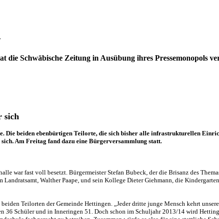
n
at die Schwäbische Zeitung in Ausübung ihres Pressemonopols verme
 sich
e beiden ebenbürtigen Teilorte, die sich bisher alle infrastrukturellen Einrich
r sich. Am Freitag fand dazu eine Bürgerversammlung statt.
alle war fast voll besetzt. Bürgermeister Stefan Bubeck, der die Brisanz des Themas
im Landratsamt, Walther Paape, und sein Kollege Dieter Giehmann, die Kindergarten
 beiden Teilorten der Gemeinde Hettingen. „Jeder dritte junge Mensch kehrt unser
ngen 36 Schüler und in Inneringen 51. Doch schon im Schuljahr 2013/14 wird Hettin