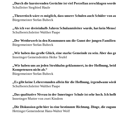
„Durch die kursierenden Gerüchte ist viel Porzellan zerschlagen worde
Schulleiter Siegfried Haule
„Theoretisch wäre es möglich, dass unsere Schulen auch Schüler von 
Bürgermeister Stefan Bubeck
„Als ich vor dreieinhalb Jahren Schulamtsleiter wurde, hat kein Mensc
Schulbereichsleiter Walther Paape
„Der Wettbewerb in den Kommunen um die Gunst der jungen Familien i
Bürgermeister Stefan Bubeck
„Wir haben das große Glück, eine starke Gemeinde zu sein. Aber das 
Inneringer Gemeinderätin Heike Teufel
„Wir haben uns an jeden Strohhalm geklammert, in der Hoffnung, beide
Kompetenzen nicht ab.“
Bürgermeister Stefan Bubeck
„Es gibt keine Lehrerstunden allein für die Hoffnung, irgendwann wie
Schulbereichsleiter Walther Paape
„Das qualitative Niveau in der Inneringer Schule ist sehr hoch. Ich ho
Inneringer Mutter von zwei Kindern
„Die Diskussion geht hier in eine bestimmte Richtung. Dinge, die zugu
Hettinger Gemeinderat Hans-Walter Wolf