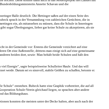
hule reichen. Diese könnte dann auch in das Modellprojekt des Landes mit
 Bundesbildungsministerin Annette Schavan und die
eringer Halle deutlich: Die Hettinger saßen auf der einen Seite des
 Bubeck sprach in der Versammlung von zahlreichen Gerüchten, die in
mertingen ein, als mitansehen zu müssen, dass die Schule in Inneringen
ibt sogar Überlegungen, lieber gar keine Schule zu akzeptieren, als sie
icht in der Gemeinde vor: Erstens die Gemeinde verzichtet auf eine
ren Ort eine Außenstelle; drittens man einigt sich auf eine gemeinsame
 anderen beiden dort, sowie: Man behält beide Schulen und hält den
viel Energie“, sagte beispielsweise Schulleiter Haule. Und das will
net werde. Darum sei es sinnvoll, stabile Größen zu schaffen, betonte er.
 Schule“ entstehen. Bubeck hatte eine Graphik vorbereitet, die auf all
Kooperation Schule-Verein gleichauf liegen, so sprachen aber andere
und das Bildungshaus.
otionen konnten die meisten unter der Decke halten, aber auch nach der