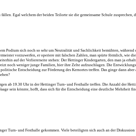
ällen. Egal welchem der beiden Teilorte sie die gemeinsame Schule zusprechen, d
m Podium sich noch so sehr um Neutralität und Sachlichkeit bemühten, während der
ermeister vorzuwerfen, er operiere mit falschen Zahlen, man spürte förmlich, wie 
eiterhin auf der Verliererseite stehen: Der Hettinger Kindergarten, den man ja erha
reizt noch weniger junge Familien, hier ihre Zelte aufzuschlagen. Die Entwicklungss
olitische Entscheidung zur Förderung des Kernortes treffen. Das ginge dann aber a
sehen?
en ab 19.30 Uhr in der Hettinger Turn- und Festhalle treffen. Die Anzahl der Hetti
age sein könnte, hofft, dass sich für die Entscheidung eine deutliche Mehrheit fin
ringer Turn- und Festhalle gekommen. Viele beteiligten sich auch an der Diskussi