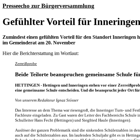
Presseecho zur Bürgerversammlung
Gefühlter Vorteil für Inneringe
Zumindest einen gefühlten Vorteil für den Standort Inneringen h
im Gemeinderat am 20. November
Hier die Berichterstattung im Wortlaut:
Zerreißprobe
Beide Teilorte beanspruchen gemeinsame Schule für
HETTINGEN - Hettingen und Inneringen stehen vor einer Zerreißprobe. Di
eine gemeinsame Schule entscheiden. Und die beansprucht jeder Ort fü
Von unserem Redakteur Ignaz Stösser
Das Interesse an dem Thema war riesengroß, die Inneringer Turn- und Festh
Fachleute eingeladen. Zu Gast waren der Leiter des Fachbereichs Schule 
Schulleiter Hans Fecht (Hettingen) und Siegfried Haule (Inneringen).
Auslöser der ganzen Problematik sind die sinkenden Schülerzahlen in den
auch auf die Schülerzahlen aus. Im laufenden Schuljahr gibt es in Hetti