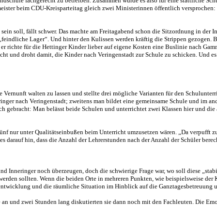
ndschule fachgerecht zu betreiben. Zusammen würde es also für eine stattliche Sc
er beim CDU-Kreisparteitag gleich zwei Ministerinnen öffentlich versprochen:
in soll, fällt schwer. Das machte am Freitagabend schon die Sitzordnung in der Inn
 „feindliche Lager“. Und hinter den Kulissen werden kräftig die Strippen gezogen.
er richte für die Hettinger Kinder lieber auf eigene Kosten eine Buslinie nach Gam
ht und droht damit, die Kinder nach Veringenstadt zur Schule zu schicken. Und es g
 Vernunft walten zu lassen und stellte drei mögliche Varianten für den Schulunterr
nger nach Veringenstadt; zweitens man bildet eine gemeinsame Schule und im ande
ch gebracht: Man belässt beide Schulen und unterrichtet zwei Klassen hier und die
fünf nur unter Qualitätseinbußen beim Unterricht umzusetzen wären. „Da verpufft zu 
es darauf hin, dass die Anzahl der Lehrerstunden nach der Anzahl der Schüler berech
 Inneringer noch überzeugen, doch die schwierige Frage war, wo soll diese „stabile
erden sollten. Wenn die beiden Orte in mehreren Punkten, wie beispielsweise der 
nentwicklung und die räumliche Situation im Hinblick auf die Ganztagesbetreuung 
ge an und zwei Stunden lang diskutierten sie dann noch mit den Fachleuten. Die Em